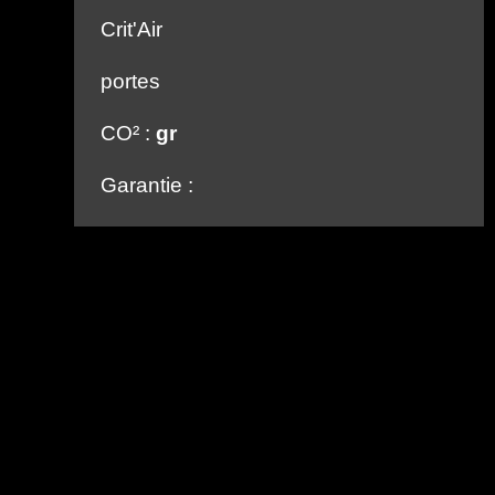
Crit'Air
portes
CO² :
gr
Garantie :